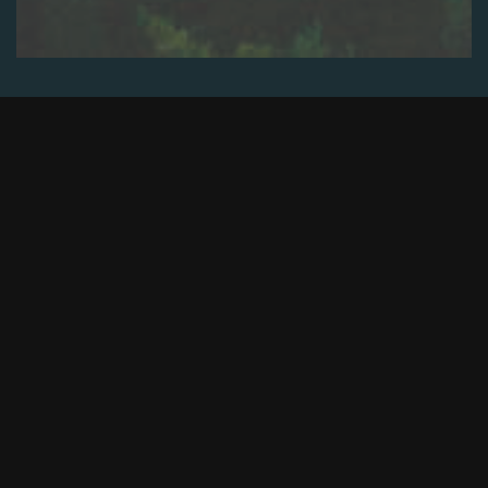
Português
ESPAÑOL
PORTUGUÊS
POLSKI
ENGLISH
DEUTSCH
ROMÂNĂ
NEDERLANDS
ITALIANO
FRANÇAIS
SURPASSING EXPECTATIONS
INOVAÇÃO OUSADA E
TECNOLOGIA DE PONTA
PARA UMA EXPERIÊNCIA