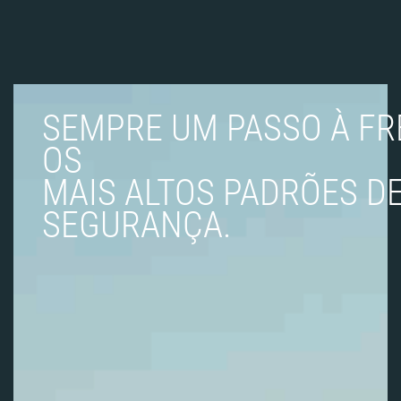
SEMPRE UM PASSO À F
OS
MAIS ALTOS PADRÕES D
SEGURANÇA.